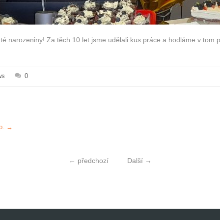
até narozeniny! Za těch 10 let jsme udělali kus práce a hodláme v tom 
ws
0
rp.
→
←
předchozí
Další
→