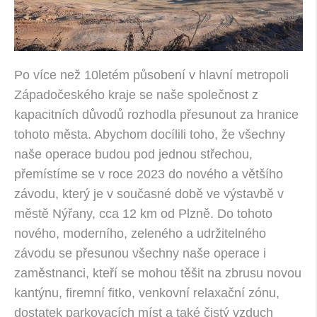
Po více než 10letém působení v hlavní metropoli
Západočeského kraje se naše společnost z
kapacitních důvodů rozhodla přesunout za hranice
tohoto města. Abychom docílili toho, že všechny
naše operace budou pod jednou střechou,
přemístíme se v roce 2023 do nového a většího
závodu, který je v současné době ve výstavbě v
městě Nýřany, cca 12 km od Plzně. Do tohoto
nového, moderního, zeleného a udržitelného
závodu se přesunou všechny naše operace i
zaměstnanci, kteří se mohou těšit na zbrusu novou
kantýnu, firemní fitko, venkovní relaxační zónu,
dostatek parkovacích míst a také čistý vzduch