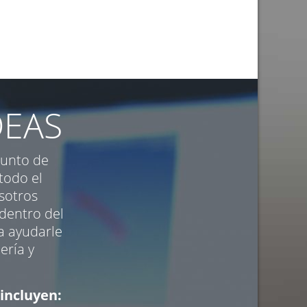
DEAS
unto de
todo el
osotros
dentro del
ra ayudarle
ería y
 incluyen: