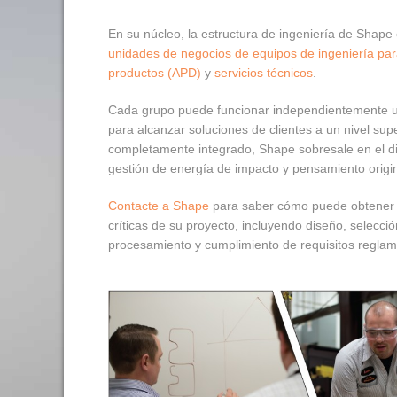
En su núcleo, la estructura de ingeniería de Shape 
unidades de negocios de equipos de ingeniería para
productos (APD)
y
servicios técnicos
.
Cada grupo puede funcionar independientemente un
para alcanzar soluciones de clientes a un nivel su
completamente integrado, Shape sobresale en el dis
gestión de energía de impacto y pensamiento origin
Contacte a Shape
para saber cómo puede obtener u
críticas de su proyecto, incluyendo diseño, selecci
procesamiento y cumplimiento de requisitos reglam