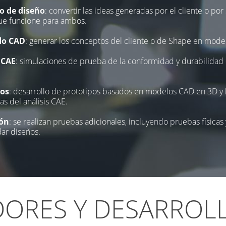
o de diseño
: convertir las ideas generadas por el cliente o po
ue funcione para ambos.
do CAD
: generar los conceptos del cliente o de Shape en mode
 CAE
: simulaciones de prueba de la conformidad y durabilida
pos
: desarrollo de prototipos basados en modelos CAD en 3D y 
s del análisis CAE.
ión
: se realizan pruebas adicionales, incluyendo pruebas físicas y
dar diseños.
DORES Y DESARROL