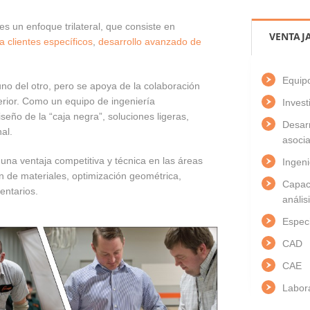
es un enfoque trilateral, que consiste en
VENTAJA
 clientes específicos
,
desarrollo avanzado de
Equipo
o del otro, pero se apoya de la colaboración
perior. Como un equipo de ingeniería
Invest
eño de la “caja negra”, soluciones ligeras,
Desar
al.
asocia
na ventaja competitiva y técnica en las áreas
Ingeni
ón de materiales, optimización geométrica,
Capaci
entarios.
anális
Especi
CAD
CAE
Labora