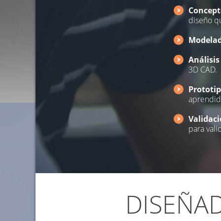
Concept
diseño q
Modela
Análisis
3D CAD.
Prototi
aprendida
Validac
para vali
DISEÑA