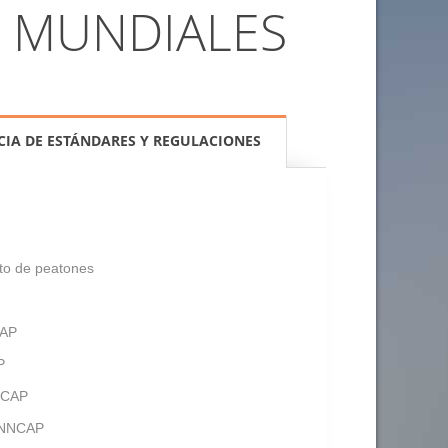
S MUNDIALES
CIA DE ESTÁNDARES Y REGULACIONES
to de peatones
AP
P
NCAP
NNCAP