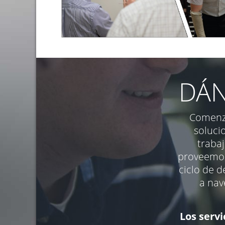
DÁN
Comenz
soluci
trabaj
proveemos
ciclo de d
a nav
Los servi