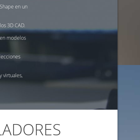
r Shape en un
los 3D CAD.
d en modelos
lecciones
 virtuales,
LADORES